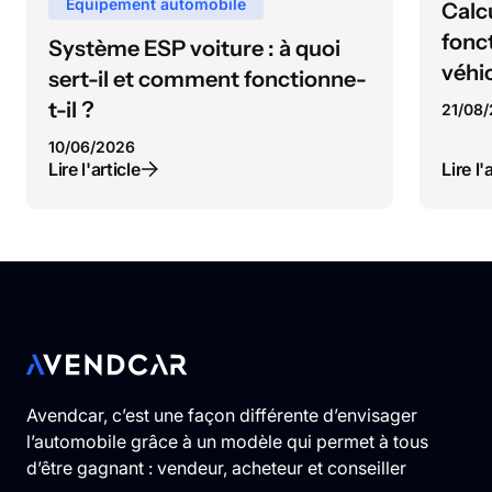
Equipement automobile
Calcu
fonc
Système ESP voiture : à quoi
véhi
sert-il et comment fonctionne-
t-il ?
21
/
08
/
10
/
06
/
2026
Lire l'article
Lire l'
Avendcar, c’est une façon différente d’envisager
l’automobile grâce à un modèle qui permet à tous
d’être gagnant : vendeur, acheteur et conseiller