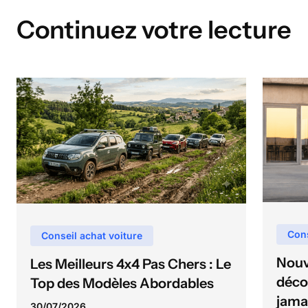
Continuez votre lecture
Cons
Conseil achat voiture
Nouv
Les Meilleurs 4x4 Pas Chers : Le
déco
Top des Modèles Abordables
jama
30
/
07
/
2026