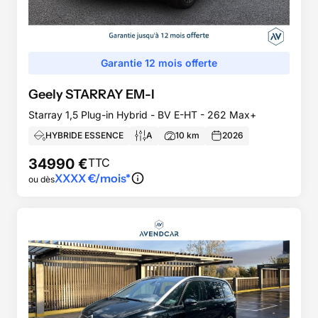
Garantie 12 mois offerte
Geely
STARRAY EM-I
Starray 1,5 Plug-in Hybrid - BV E-HT - 262 Max+
HYBRIDE ESSENCE
A
10
km
2026
34990
€
TTC
XXXX
€/mois*
ou dès