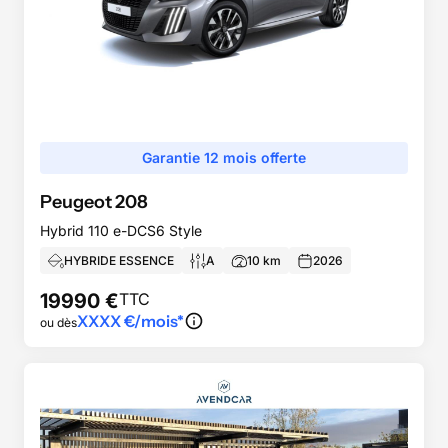
Garantie 12 mois offerte
Peugeot
208
Hybrid 110 e-DCS6 Style
HYBRIDE ESSENCE
A
10
km
2026
19990
€
TTC
XXXX
€/mois*
ou dès