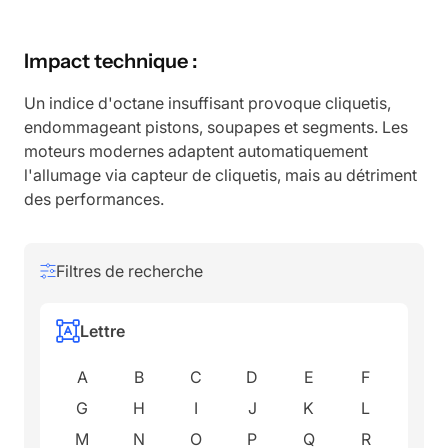
Impact technique :
Un indice d'octane insuffisant provoque cliquetis,
endommageant pistons, soupapes et segments. Les
moteurs modernes adaptent automatiquement
l'allumage via capteur de cliquetis, mais au détriment
des performances.
Filtres de recherche
Lettre
A
B
C
D
E
F
G
H
I
J
K
L
M
N
O
P
Q
R