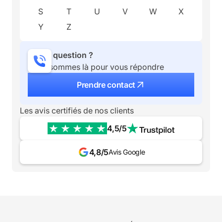
S
T
U
V
W
X
Y
Z
Une question ?
Nous sommes là pour vous répondre
Prendre contact
Les avis certifiés de nos clients
4,5/5
4,8/5
Avis Google