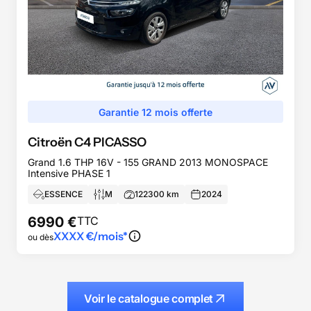
Garantie 12 mois offerte
Citroën
C4 PICASSO
Grand 1.6 THP 16V - 155 GRAND 2013 MONOSPACE
Intensive PHASE 1
ESSENCE
M
122300
km
2024
6990
€
TTC
XXXX
€/mois*
ou dès
Voir le catalogue complet