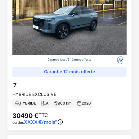
Garantie 12 mois offerte
7
HYBRIDE EXCLUSIVE
HYBRIDE
A
100
km
2026
30490
€
TTC
XXXX
€/mois*
ou dès