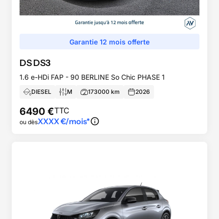
Garantie 12 mois offerte
DS
DS3
1.6 e-HDi FAP - 90 BERLINE So Chic PHASE 1
DIESEL
M
173000
km
2026
6490
€
TTC
XXXX
€/mois*
ou dès