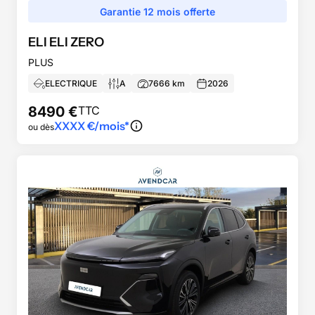
Garantie 12 mois offerte
ELI
ELI ZERO
PLUS
ELECTRIQUE
A
7666
km
2026
8490
€
TTC
XXXX
€/mois*
ou dès