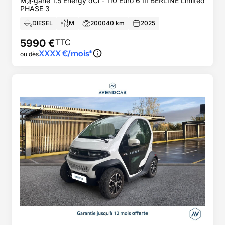
M茅gane 1.5 Energy dCi - 110 Euro 6 III BERLINE Limited
PHASE 3
DIESEL
M
200040
km
2025
5990
€
TTC
XXXX
€/mois*
ou dès