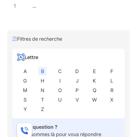
1
...
Filtres de recherche
Lettre
A
B
C
D
E
F
G
H
I
J
K
L
M
N
O
P
Q
R
S
T
U
V
W
X
Y
Z
Une question ?
Nous sommes là pour vous répondre