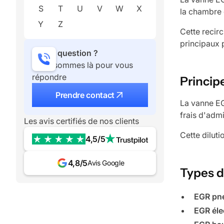
S
T
U
V
W
X
la chambre
Y
Z
Cette recir
principaux 
Une question ?
Nous sommes là pour vous
répondre
Princip
Prendre contact
La vanne EG
frais d'admi
Les avis certifiés de nos clients
Cette dilut
4,5/5
4,8/5
Avis Google
Types d
EGR pn
EGR éle