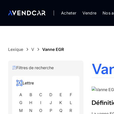
Acheter
Vendre
Nos a
Lexique
V
Vanne EGR
Va
Filtres de recherche
Lettre
A
B
C
D
E
F
Définiti
G
H
I
J
K
L
M
N
O
P
Q
R
La vanne EG