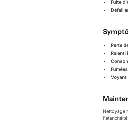
Fuite d
Défaill
Symptô
Perte d
Ralenti 
Consom
Fumées 
Voyant
Mainten
Nettoyage r
l'étanchéité