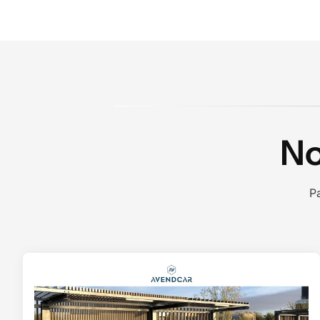
No
Pa