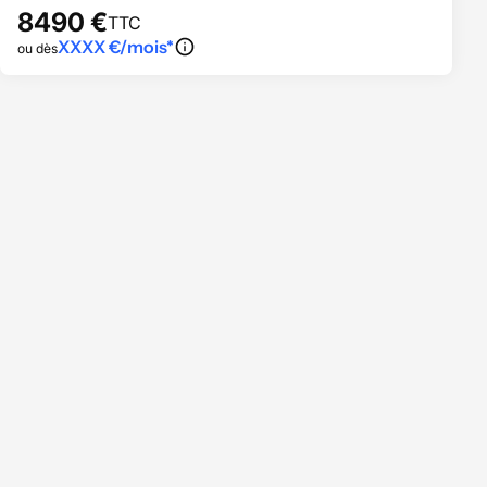
8490
€
TTC
XXXX
€/mois*
ou dès