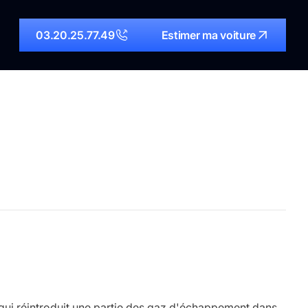
03.20.25.77.49
Estimer ma voiture
n qui réintroduit une partie des gaz d'échappement dans