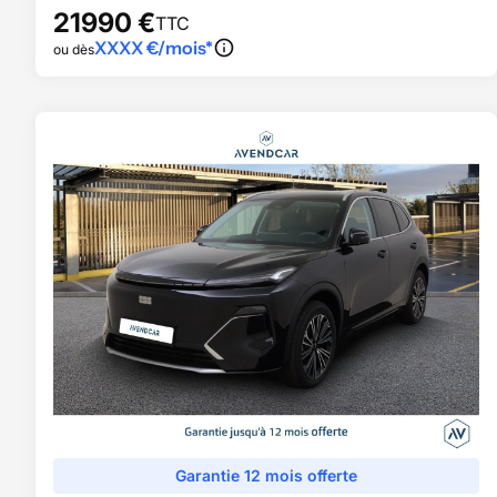
21990
€
TTC
XXXX
€/mois*
ou dès
Garantie 12 mois offerte