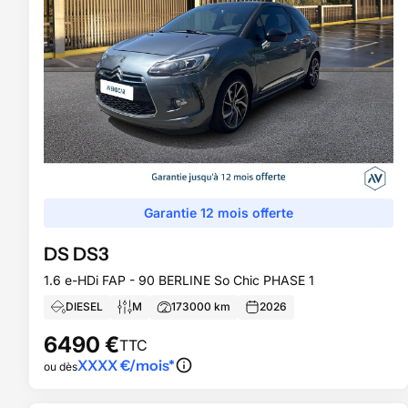
Garantie 12 mois offerte
DS
DS3
1.6 e-HDi FAP - 90 BERLINE So Chic PHASE 1
DIESEL
M
173000
km
2026
6490
€
TTC
XXXX
€/mois*
ou dès