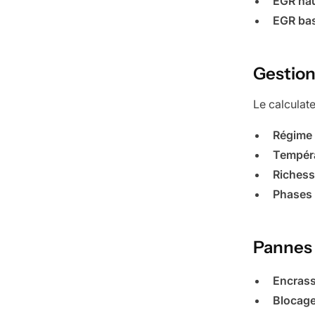
EGR hau
EGR bas
Gestion
Le calculate
Régime
Tempér
Richess
Phases
Pannes 
Encras
Blocag