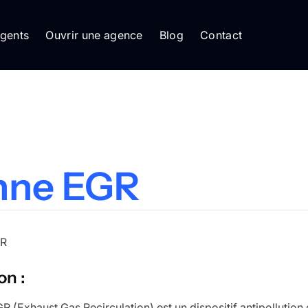
gents
Ouvrir une agence
Blog
Contact
nne EGR
on :
R (Exhaust Gas Recirculation) est un dispositif antipollutio