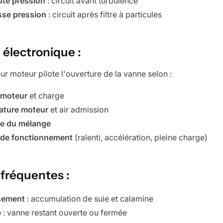
te pression
: circuit avant turbulence
se pression
: circuit après filtre à particules
 électronique :
ur moteur pilote l'ouverture de la vanne selon :
 moteur
et charge
ature moteur
et air admission
e du mélange
 de fonctionnement
(ralenti, accélération, pleine charge)
fréquentes :
sement
: accumulation de suie et calamine
e
: vanne restant ouverte ou fermée