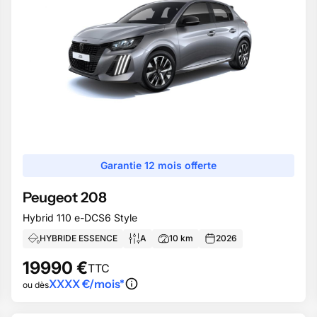
Garantie 12 mois offerte
Peugeot
208
Hybrid 110 e-DCS6 Style
HYBRIDE ESSENCE
A
10
km
2026
19990
€
TTC
XXXX
€/mois*
ou dès