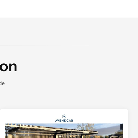
ion
ide