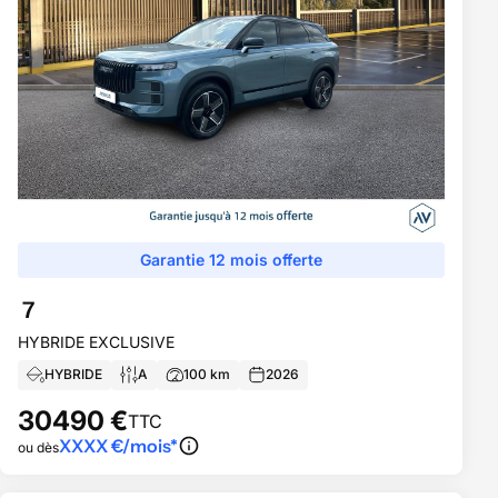
Garantie 12 mois offerte
7
HYBRIDE EXCLUSIVE
HYBRIDE
A
100
km
2026
30490
€
TTC
XXXX
€/mois*
ou dès