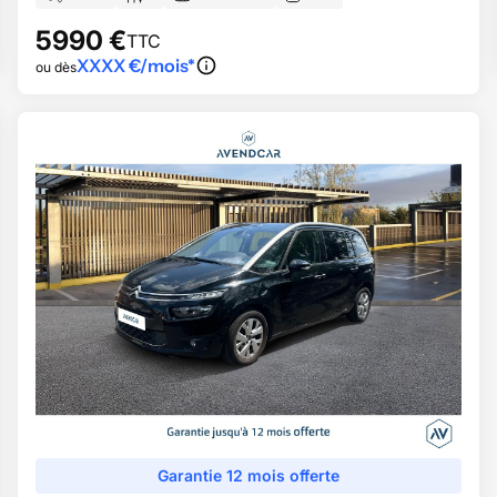
5990
€
TTC
XXXX
€/mois*
ou dès
Garantie 12 mois offerte