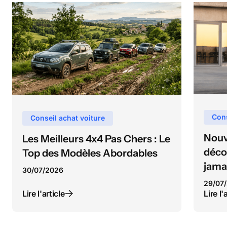
Cons
Conseil achat voiture
Nouv
Les Meilleurs 4x4 Pas Chers : Le
déco
Top des Modèles Abordables
jama
30
/
07
/
2026
29
/
07
/
Lire l'article
Lire l'