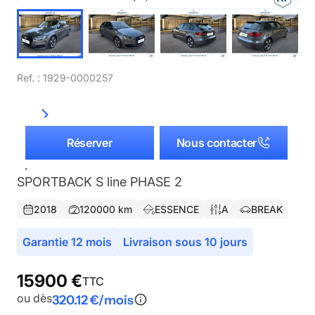
Ref. :
1929-0000257
Audi
A3
Réserver
Nous contacter
Sportback 1.0 30 TFSI -116 - BV S-Tronic 7 8V
SPORTBACK S line PHASE 2
2018
120000
km
ESSENCE
A
BREAK
Garantie
12
mois
Livraison sous 10 jours
15900
€
TTC
ou dès
320.12
€/mois