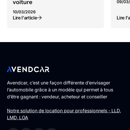
voiture
09
/
03
10
/
03
/
2026
Lire l'article
Lire l'
Avendcar, c’est une façon différente d’envisager
l’automobile grâce à un modèle qui permet à tous
d’être gagnant : vendeur, acheteur et conseiller
Notre solution de location pour professionnels - LLD,
LMD, LOA