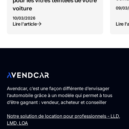
pour les vitres teintées de votre
voiture
09
/
03
10
/
03
/
2026
Lire l'article
Lire l'
Avendcar, c’est une façon différente d’envisager
l’automobile grâce à un modèle qui permet à tous
d’être gagnant : vendeur, acheteur et conseiller
Notre solution de location pour professionnels - LLD,
LMD, LOA