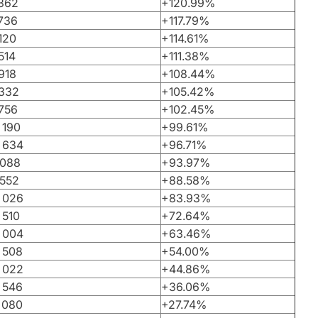
 362
+120.99%
736
+117.79%
120
+114.61%
514
+111.38%
918
+108.44%
 332
+105.42%
756
+102.45%
 190
+99.61%
 634
+96.71%
 088
+93.97%
 552
+88.58%
 026
+83.93%
 510
+72.64%
 004
+63.46%
 508
+54.00%
 022
+44.86%
 546
+36.06%
 080
+27.74%