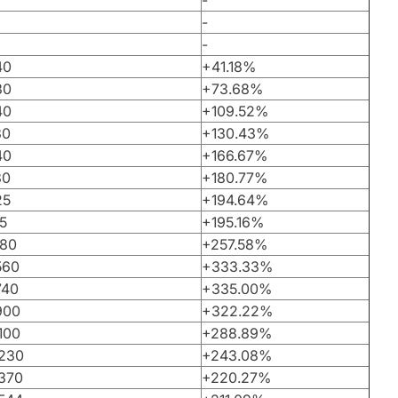
-
-
-
40
+41.18%
30
+73.68%
40
+109.52%
30
+130.43%
40
+166.67%
30
+180.77%
25
+194.64%
5
+195.16%
180
+257.58%
560
+333.33%
740
+335.00%
900
+322.22%
100
+288.89%
 230
+243.08%
 370
+220.27%