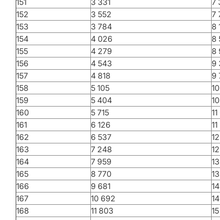
151
3 331
7
152
3 552
7 
153
3 784
8 
154
4 026
8 
155
4 279
8 
156
4 543
9
157
4 818
9 
158
5 105
10
159
5 404
10
160
5 715
11
161
6 126
11
162
6 537
12
163
7 248
12
164
7 959
13
165
8 770
13
166
9 681
14
167
10 692
14
168
11 803
15