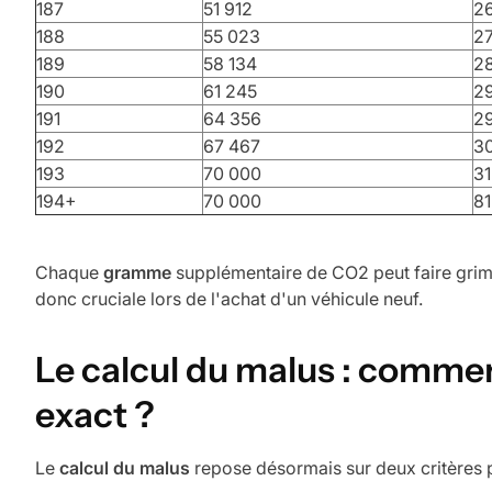
187
51 912
2
188
55 023
2
189
58 134
2
190
61 245
29
191
64 356
2
192
67 467
3
193
70 000
31
194+
70 000
81
Chaque
gramme
supplémentaire de CO2 peut faire grimp
donc cruciale lors de l'achat d'un véhicule neuf.
Le calcul du malus : comme
exact ?
Le
calcul du malus
repose désormais sur deux critères p