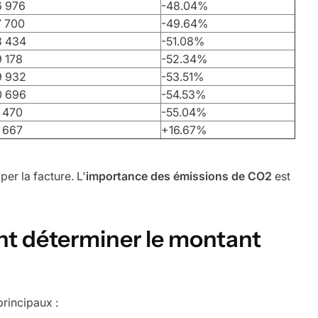
6 976
-48.04%
7 700
-49.64%
8 434
-51.08%
 178
-52.34%
9 932
-53.51%
0 696
-54.53%
 470
-55.04%
 667
+16.67%
er la facture. L'
importance des émissions de CO2
est
nt déterminer le montant
rincipaux :