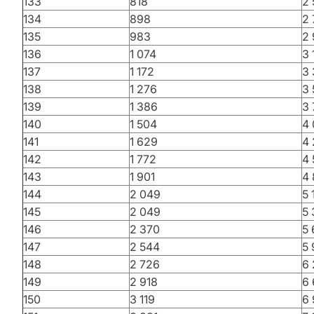
133
818
2
134
898
2
135
983
2 
136
1 074
3 
137
1 172
3 
138
1 276
3 
139
1 386
3
140
1 504
4
141
1 629
4
142
1 772
4
143
1 901
4 
144
2 049
5 
145
2 049
5
146
2 370
5 
147
2 544
5 
148
2 726
6
149
2 918
6
150
3 119
6