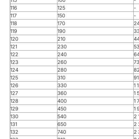
115
100
-
116
125
-
117
150
-
118
170
2
119
190
3
120
210
4
121
230
5
122
240
6
123
260
7
124
280
8
125
310
91
126
330
1 
127
360
1 
128
400
1 
129
450
1 
130
540
2 
131
650
2
132
740
2