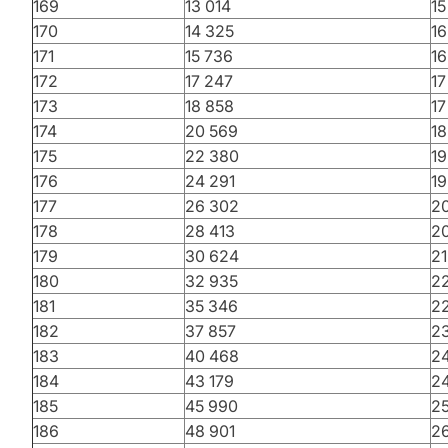
169
13 014
15
170
14 325
16
171
15 736
16
172
17 247
17
173
18 858
17
174
20 569
18
175
22 380
19
176
24 291
19
177
26 302
2
178
28 413
20
179
30 624
21
180
32 935
22
181
35 346
2
182
37 857
2
183
40 468
24
184
43 179
2
185
45 990
25
186
48 901
2