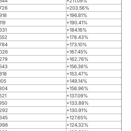
 544
+211.09%
 726
+203.56%
918
+196.81%
119
+190.41%
331
+184.16%
552
+178.43%
 784
+173.10%
 026
+167.45%
 279
+162.76%
 543
+156.36%
818
+153.47%
105
+149.14%
 304
+158.96%
621
+137.09%
950
+133.88%
 292
+130.91%
 645
+127.65%
 998
+124.32%