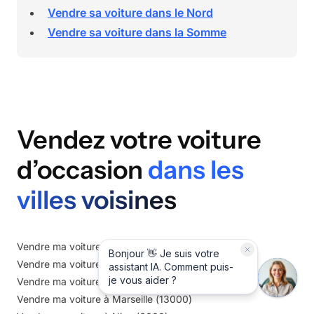
Vendre sa voiture dans le Nord
Vendre sa voiture dans la Somme
Vendez votre voiture
d’occasion
dans les
villes voisines
Vendre ma voiture à
Aix-en-Provence
(
13100
)
Vendre ma voiture à
Avignon
(
84000
)
Vendre ma voiture à
Grasse
(
6130
)
Vendre ma voiture à
Marseille
(
13000
)