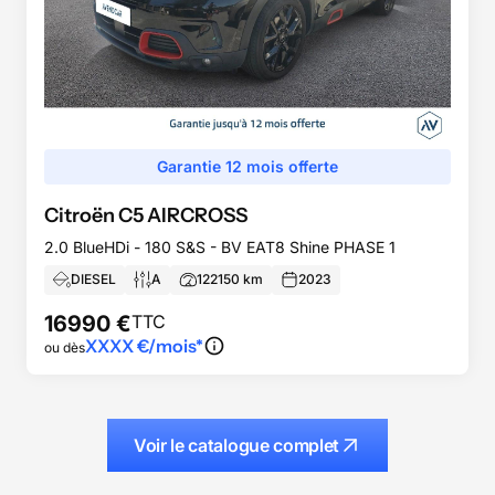
Garantie 12 mois offerte
Citroën
C5 AIRCROSS
2.0 BlueHDi - 180 S&S - BV EAT8 Shine PHASE 1
DIESEL
A
122150
km
2023
16990
€
TTC
XXXX
€/mois*
ou dès
Voir le catalogue complet