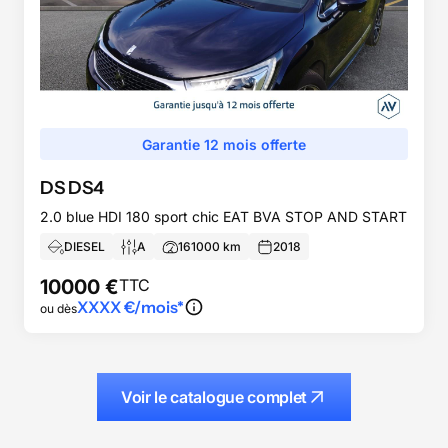
Garantie 12 mois offerte
DS
DS4
2.0 blue HDI 180 sport chic EAT BVA STOP AND START
DIESEL
A
161000
km
2018
10000
€
TTC
XXXX
€/mois*
ou dès
Voir le catalogue complet