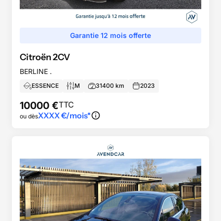
Garantie 12 mois offerte
Citroën
2CV
BERLINE .
ESSENCE
M
31400
km
2023
10000
€
TTC
XXXX
€/mois*
ou dès