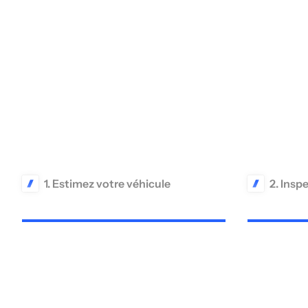
1. Estimez votre véhicule
2. Insp
En quelques secondes, obtenez la
Nous réalis
valeur de votre voiture. Nous la
de votre vé
calculons grâce aux données récoltées
pour diffus
sur l’ensemble du marché et des
notre site a
dernières transactions réalisées
différents p