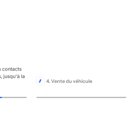
 contacts
, jusqu'à la
4. Vente du véhicule
Votre véhicule est vendu et vous
recevez le paiement de manière
sécurisée