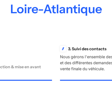
Loire-Atlantique
3. Suivi des contacts
Nous gérons l'ensemble des
et des différentes demandes
ection & mise en avant
vente finale du véhicule.
ons une inspection complète
hicule avec prise de photos
ion de votre annonce sur
insi que ceux de nos
artenaires