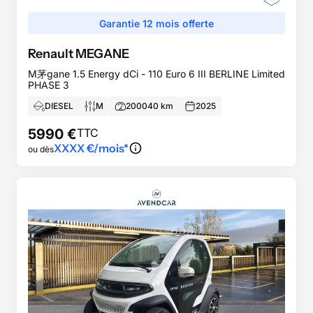
Garantie 12 mois offerte
Renault
MEGANE
M茅gane 1.5 Energy dCi - 110 Euro 6 III BERLINE Limited
PHASE 3
DIESEL
M
200040
km
2025
5990
€
TTC
XXXX
€/mois*
ou dès