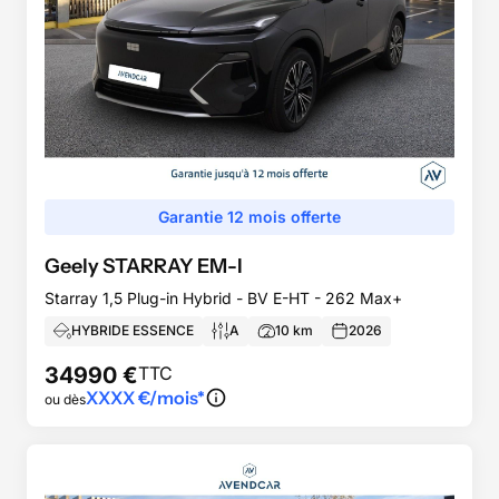
Garantie 12 mois offerte
Geely
STARRAY EM-I
Starray 1,5 Plug-in Hybrid - BV E-HT - 262 Max+
HYBRIDE ESSENCE
A
10
km
2026
34990
€
TTC
XXXX
€/mois*
ou dès