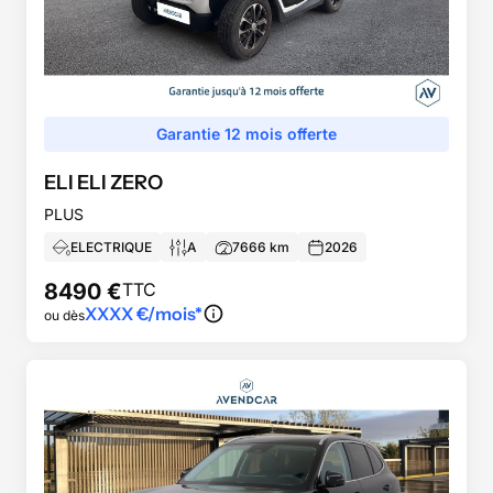
Garantie 12 mois offerte
ELI
ELI ZERO
PLUS
ELECTRIQUE
A
7666
km
2026
8490
€
TTC
XXXX
€/mois*
ou dès