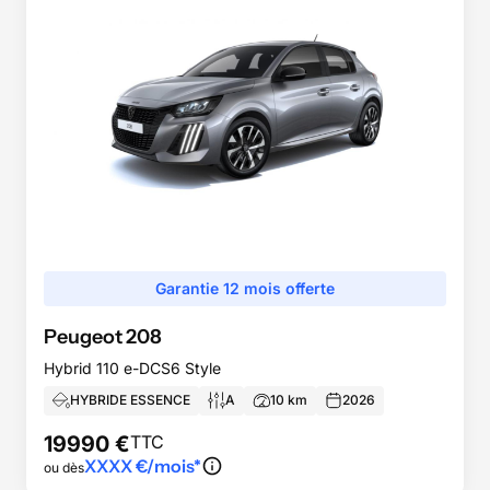
Garantie 12 mois offerte
Peugeot
208
Hybrid 110 e-DCS6 Style
HYBRIDE ESSENCE
A
10
km
2026
19990
€
TTC
XXXX
€/mois*
ou dès