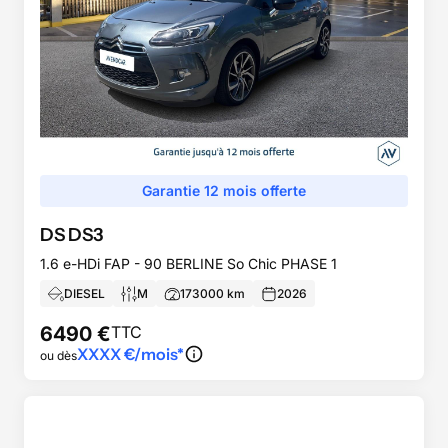
Garantie 12 mois offerte
DS
DS3
1.6 e-HDi FAP - 90 BERLINE So Chic PHASE 1
DIESEL
M
173000
km
2026
6490
€
TTC
XXXX
€/mois*
ou dès