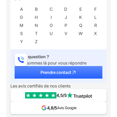
A
B
C
D
E
F
G
H
I
J
K
L
M
N
O
P
Q
R
S
T
U
V
W
X
Y
Z
Une question ?
Nous sommes là pour vous répondre
Prendre contact
Les avis certifiés de nos clients
4,5/5
4,8/5
Avis Google