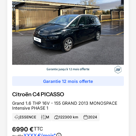
Garantie 12 mois offerte
Citroën
C4 PICASSO
Grand 1.6 THP 16V - 155 GRAND 2013 MONOSPACE
Intensive PHASE 1
ESSENCE
M
122300
km
2024
6990
€
TTC
XXXX
€/mois*
ou dès