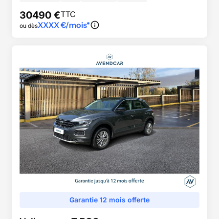
30490
€
TTC
XXXX
€/mois*
ou dès
Garantie 12 mois offerte