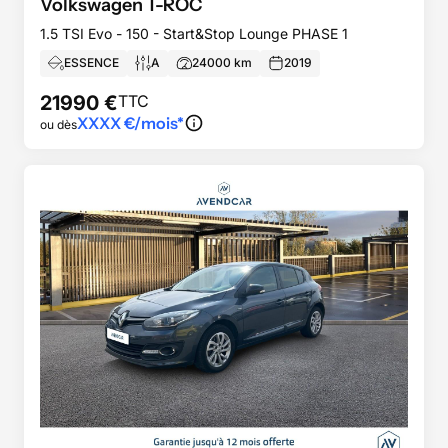
Volkswagen
T-ROC
1.5 TSI Evo - 150 - Start&Stop Lounge PHASE 1
ESSENCE
A
24000
km
2019
21990
€
TTC
XXXX
€/mois*
ou dès