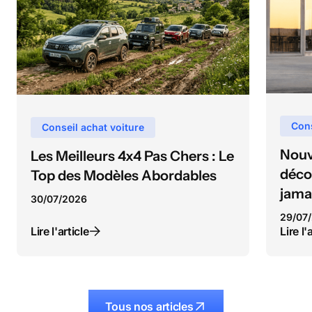
Cons
Conseil achat voiture
Nouv
Les Meilleurs 4x4 Pas Chers : Le
déco
Top des Modèles Abordables
jama
30
/
07
/
2026
29
/
07
/
Lire l'article
Lire l'
Tous nos articles