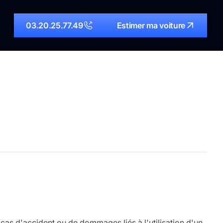
03.20.25.77.49
Estimer ma voiture
cas d'accident ou de dommages liés à l'utilisation d'un