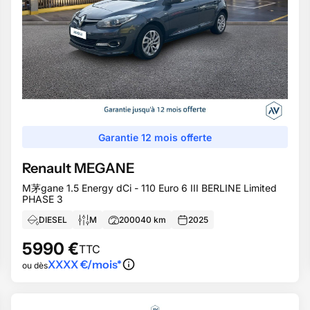
Garantie 12 mois offerte
Renault
MEGANE
M茅gane 1.5 Energy dCi - 110 Euro 6 III BERLINE Limited
PHASE 3
DIESEL
M
200040
km
2025
5990
€
TTC
XXXX
€/mois*
ou dès