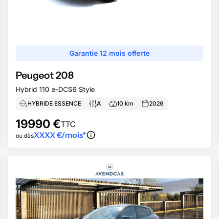
Garantie 12 mois offerte
Peugeot
208
Hybrid 110 e-DCS6 Style
HYBRIDE ESSENCE
A
10
km
2026
19990
€
TTC
XXXX
€/mois*
ou dès