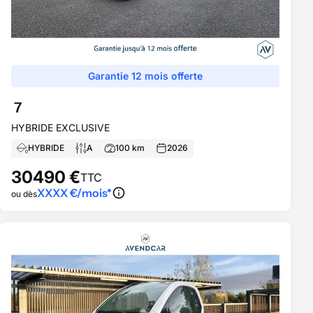
Garantie 12 mois offerte
7
HYBRIDE EXCLUSIVE
HYBRIDE
A
100
km
2026
30490
€
TTC
XXXX
€/mois*
ou dès