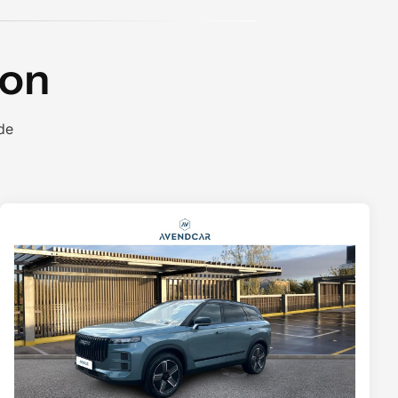
ion
ide