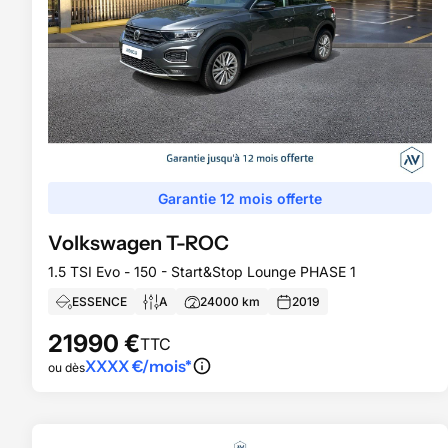
Garantie 12 mois offerte
Volkswagen
T-ROC
1.5 TSI Evo - 150 - Start&Stop Lounge PHASE 1
ESSENCE
A
24000
km
2019
21990
€
TTC
XXXX
€/mois*
ou dès