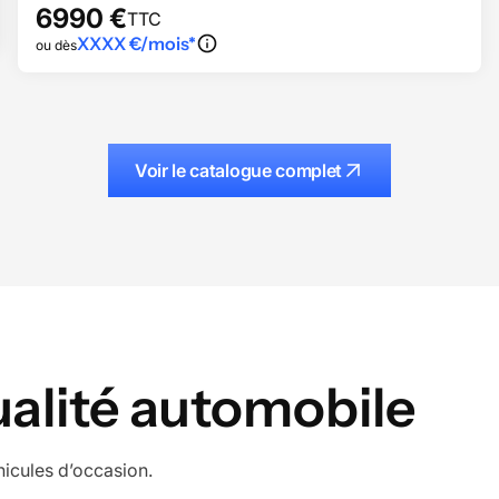
6990
€
TTC
XXXX
€/mois*
ou dès
Voir le catalogue complet
tualité automobile
hicules d’occasion.