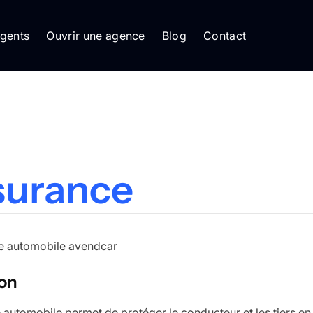
gents
Ouvrir une agence
Blog
Contact
surance
ion
 automobile permet de protéger le conducteur et les tiers en 