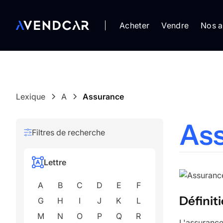
Acheter
Vendre
Nos a
Lexique
A
Assurance
As
Filtres de recherche
Lettre
A
B
C
D
E
F
Définit
G
H
I
J
K
L
M
N
O
P
Q
R
L'assurance