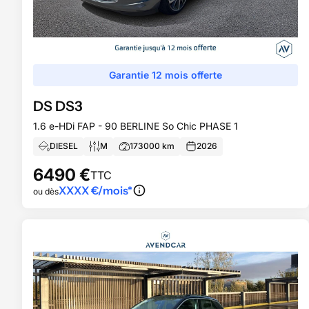
Garantie 12 mois offerte
DS
DS3
1.6 e-HDi FAP - 90 BERLINE So Chic PHASE 1
DIESEL
M
173000
km
2026
6490
€
TTC
XXXX
€/mois*
ou dès