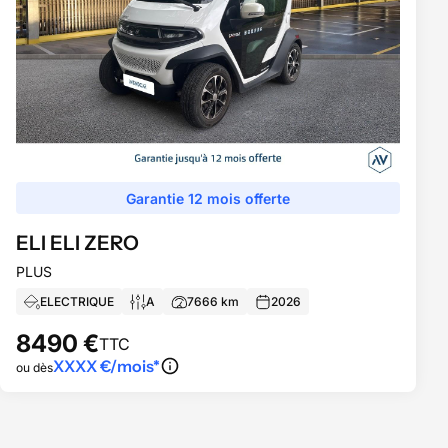
Garantie 12 mois offerte
ELI
ELI ZERO
PLUS
ELECTRIQUE
A
7666
km
2026
8490
€
TTC
XXXX
€/mois*
ou dès