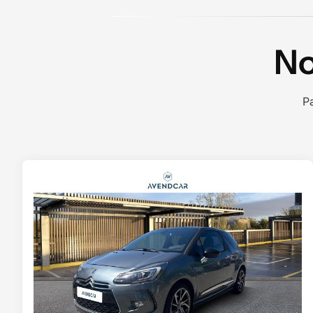
No
Pa