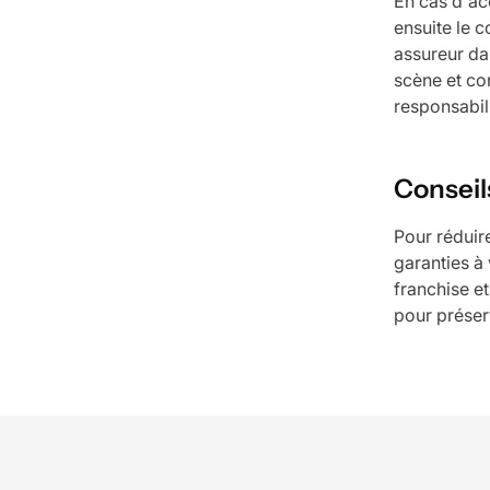
En cas d'ac
ensuite le 
assureur da
scène et co
responsabili
Conseil
Pour réduir
garanties à
franchise e
pour préser