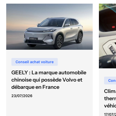
Conseil achat voiture
GEELY : La marque automobile
chinoise qui possède Volvo et
Cons
débarque en France
Clim
23
/
07
/
2026
therm
véhi
17
/
07
/