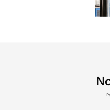
No
Pa