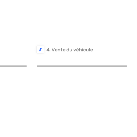
4. Vente du véhicule
 contacts
Votre véhicule est vendu et vous
, jusqu'à la
recevez le paiement de manière
sécurisée