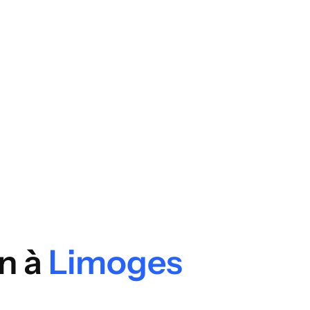
on à
Limoges