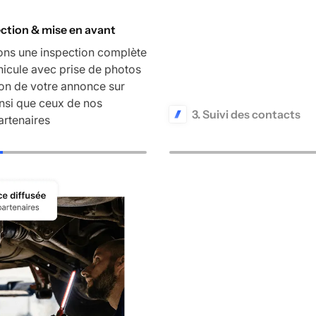
ection & mise en avant
ons une inspection complète
hicule avec prise de photos
ion de votre annonce sur
insi que ceux de nos
3. Suivi des contacts
artenaires
Nous gérons l'ensemble des
et des différentes demandes
vente finale du véhicule.