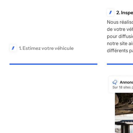
2. Insp
Nous réalis
de votre vé
pour diffus
notre site a
1. Estimez votre véhicule
différents p
En quelques secondes, obtenez la
valeur de votre voiture. Nous la
calculons grâce aux données récoltées
sur l’ensemble du marché et des
dernières transactions réalisées